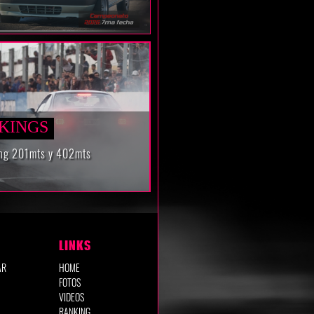
KINGS
ng 201mts y 402mts
LINKS
AR
HOME
FOTOS
VIDEOS
RANKING