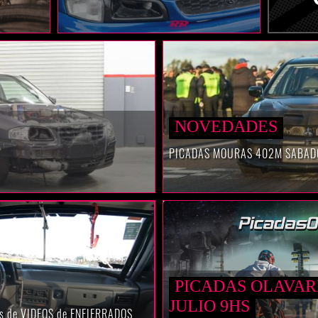
NOVEDADES
PICADAS MOURAS 402M SABAD
PICADAS OLAVAR
JULIO 9HS
ías de VIDEOS de ENFIERRADOS