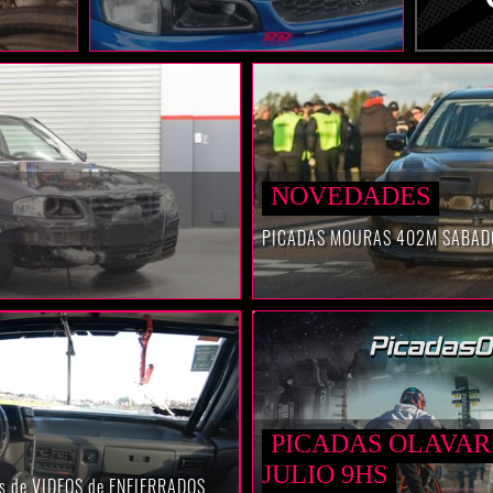
NOVEDADES
PICADAS MOURAS 402M SABAD
PICADAS OLAVAR
JULIO 9HS
ías de VIDEOS de ENFIERRADOS