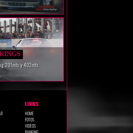
KINGS
ng 201mts y 402mts
LINKS
AR
HOME
FOTOS
VIDEOS
RANKING