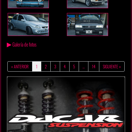
▶
Galería de fotos
« ANTERIOR
1
2
3
4
5
…
14
SIGUIENTE »