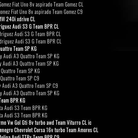
omez Fiat Uno 8v aspirado Team Gomez CL
omez Fiat Uno 8v aspirado Team Gomez C9
MW 240i xdrive CL
driguez Audi S3 G Team BPR CL
driguez Audi S3 G Team BPR CL
driguez Audi S3 G Team BPR CL
Quattro Team SP KG
y Audi A3 Quattro Team SP KG
y Audi A3 Quattro Team SP KG
 Quattro Team SP KG
 Quattro Team SP C9
y Audi A3 Quattro Team SP C9
y Audi A3 Quattro Team SP KG
3 Team BPR KG
nta Audi S3 Team BPR KG
nta Audi S3 Team BPR KG
rmo Vw Gol Gti 8v turbo awd Team Viturro CL ic
tenegro Chevrolet Corsa 16v turbo Team Amores CL
 Molina Audi TTRs Team BPR C9