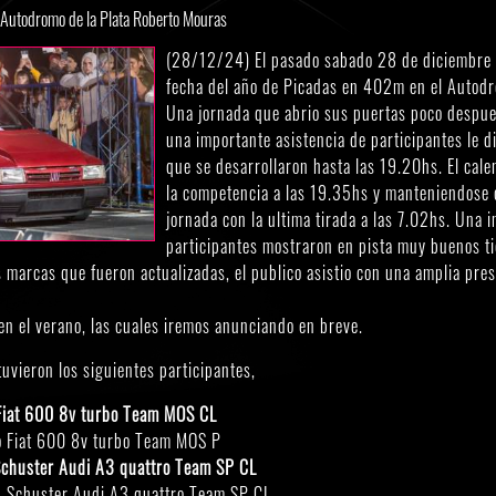
Autodromo de la Plata Roberto Mouras
(28/12/24) El pasado sabado 28 de diciembre s
fecha del año de Picadas en 402m en el Autodr
Una jornada que abrio sus puertas poco despu
una importante asistencia de participantes le di
que se desarrollaron hasta las 19.20hs. El cal
la competencia a las 19.35hs y manteniendose co
jornada con la ultima tirada a las 7.02hs. Una 
participantes mostraron en pista muy buenos ti
 marcas que fueron actualizadas, el publico asistio con una amplia pre
en el verano, las cuales iremos anunciando en breve.
tuvieron los siguientes participantes,
Fiat 600 8v turbo Team MOS CL
 Fiat 600 8v turbo Team MOS P
Schuster Audi A3 quattro Team SP CL
 Schuster Audi A3 quattro Team SP CL