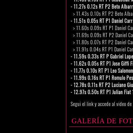
- 11.27s 0.12s RT P2 Beto Albarr
> 11.43s 0.10s RT P2 Beto Albar
- 11.51s 0.05s RT P1 Daniel Car
> 11.60s 0.09s RT P1 Daniel Car
> 11.69s 0.09s RT P2 Daniel Car
> 11.80s 0.07s RT P2 Daniel Car
> 11.91s 0.04s RT P1 Daniel Car
- 11.59s 0.33s RT P Gabriel Lop
- 11.62s 0.05s RT P1 Jose Giffi F
- 11.77s 0.10s RT P1 Leo Salomon
- 11.99s 0.16s RT P1 Romulo Pe
- 12.78s 0.11s RT P2 Luciano Giu
- 12.97s 0.50s RT P1 Julian Fia
Segui el link y accede al video d
GALERÍA DE FO