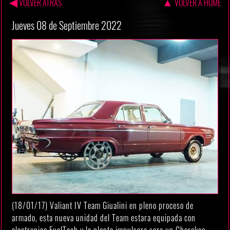
◀
▲
VOLVER ATRAS
VOLVER A HOME
Jueves 08 de Septiembre 2022
(18/01/17) Valiant IV Team Giualini en pleno proceso de
armado, esta nueva unidad del Team estara equipada con
electronica FuelTech y la planta impulsora sera un Cherokee